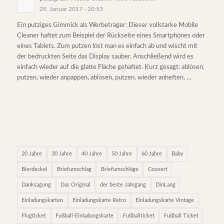
29. Januar 2017 - 20:53
Ein putziges Gimmick als Werbeträger: Dieser vollstarke Mobile
Cleaner haftet zum Beispiel der Rückseite eines Smartphones oder
eines Tablets. Zum putzen löst man es einfach ab und wischt mit
der bedruckten Seite das Display sauber. Anschließend wird es
einfach wieder auf die glatte Fläche gehaftet. Kurz gesagt: ablösen,
putzen, wieder anpappen, ablösen, putzen, wieder anheften, …
20 Jahre
30 Jahre
40 Jahre
50 Jahre
60 Jahre
Baby
Bierdeckel
Briefumschlag
Briefumschläge
Couvert
Danksagung
Das Original
der beste Jahrgang
DinLang
Einladungskarten
Einladungskarte Retro
Einladungskarte Vintage
Flugticket
Fußball-Einladungskarte
Fußballticket
Fußball Ticket