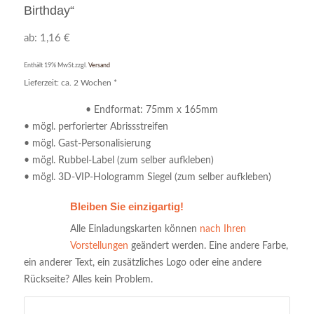
Birthday“
ab:
1,16
€
Enthält 19% MwSt.
zzgl.
Versand
Lieferzeit: ca. 2 Wochen *
• Endformat: 75mm x 165mm
Bewertet
• mögl. perforierter Abrissstreifen
mit
4.97
• mögl. Gast-Personalisierung
von 5,
• mögl. Rubbel-Label (zum selber aufkleben)
basierend
• mögl. 3D-VIP-Hologramm Siegel (zum selber aufkleben)
auf
37
Bleiben Sie einzigartig!
Kundenbewertungen
Alle Einladungskarten können
nach Ihren
Vorstellungen
geändert werden. Eine andere Farbe,
ein anderer Text, ein zusätzliches Logo oder eine andere
Rückseite? Alles kein Problem.