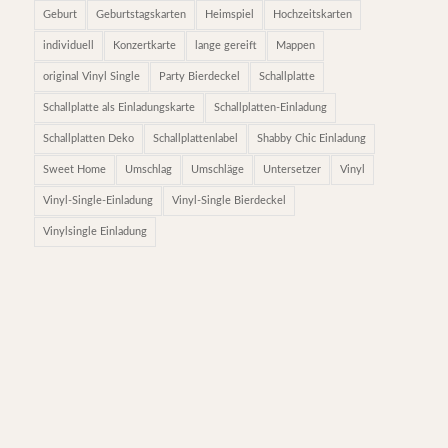
Geburt
Geburtstagskarten
Heimspiel
Hochzeitskarten
individuell
Konzertkarte
lange gereift
Mappen
original Vinyl Single
Party Bierdeckel
Schallplatte
Schallplatte als Einladungskarte
Schallplatten-Einladung
Schallplatten Deko
Schallplattenlabel
Shabby Chic Einladung
Sweet Home
Umschlag
Umschläge
Untersetzer
Vinyl
Vinyl-Single-Einladung
Vinyl-Single Bierdeckel
Vinylsingle Einladung