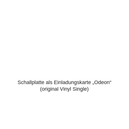
Schallplatte als Einladungskarte „Odeon“
5.00
(original Vinyl Single)