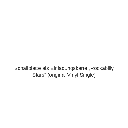
Schallplatte als Einladungskarte „Rockabilly
5.00
Stars“ (original Vinyl Single)