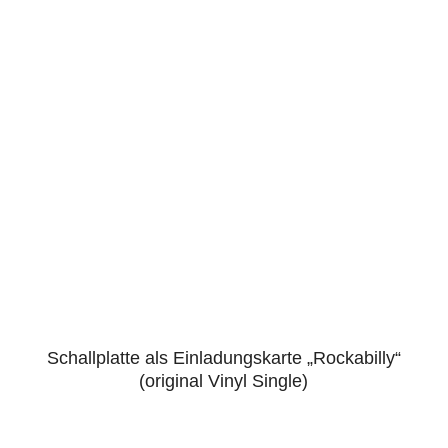
Schallplatte als Einladungskarte „Rockabilly“
4.88
(original Vinyl Single)