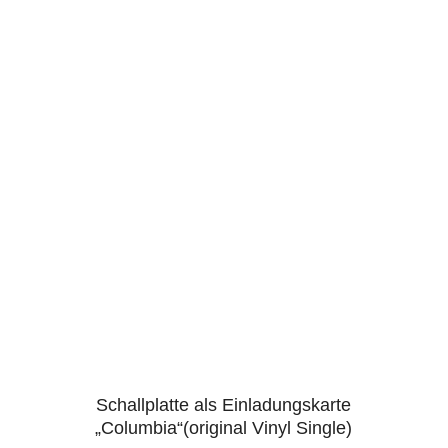
Schallplatte als Einladungskarte
4.96
„Columbia“(original Vinyl Single)