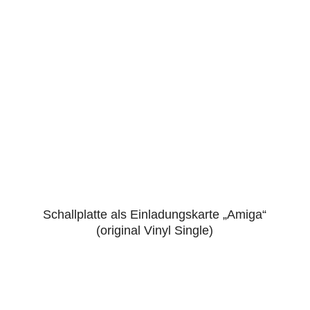
Schallplatte als Einladungskarte „Amiga“
4.86
(original Vinyl Single)