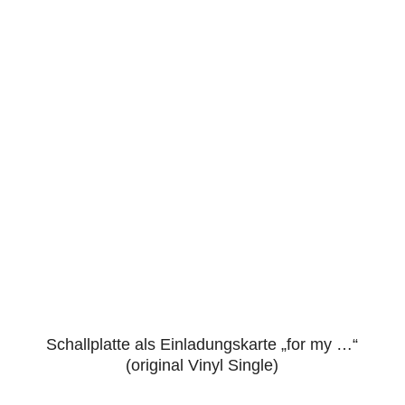
Schallplatte als Einladungskarte „for my …“
4.86
(original Vinyl Single)