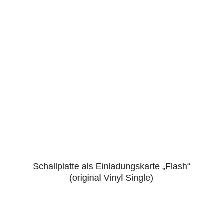
Schallplatte als Einladungskarte „Flash“
5.00
(original Vinyl Single)