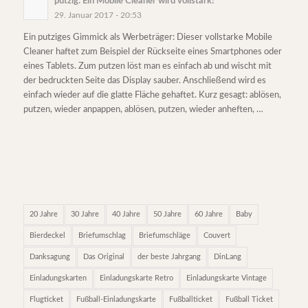
putzig: Ein Mobile Cleaner wird vollstark!
29. Januar 2017 - 20:53
Ein putziges Gimmick als Werbeträger: Dieser vollstarke Mobile
Cleaner haftet zum Beispiel der Rückseite eines Smartphones oder
eines Tablets. Zum putzen löst man es einfach ab und wischt mit
der bedruckten Seite das Display sauber. Anschließend wird es
einfach wieder auf die glatte Fläche gehaftet. Kurz gesagt: ablösen,
putzen, wieder anpappen, ablösen, putzen, wieder anheften, …
20 Jahre
30 Jahre
40 Jahre
50 Jahre
60 Jahre
Baby
Bierdeckel
Briefumschlag
Briefumschläge
Couvert
Danksagung
Das Original
der beste Jahrgang
DinLang
Einladungskarten
Einladungskarte Retro
Einladungskarte Vintage
Flugticket
Fußball-Einladungskarte
Fußballticket
Fußball Ticket