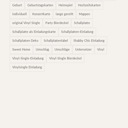
Geburt
Geburtstagskarten
Heimspiel
Hochzeitskarten
individuell
Konzertkarte
lange gereift
Mappen
original Vinyl Single
Party Bierdeckel
Schallplatte
Schallplatte als Einladungskarte
Schallplatten-Einladung
Schallplatten Deko
Schallplattenlabel
Shabby Chic Einladung
Sweet Home
Umschlag
Umschläge
Untersetzer
Vinyl
Vinyl-Single-Einladung
Vinyl-Single Bierdeckel
Vinylsingle Einladung