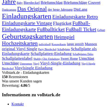
Jahre
Briefumschläge
Briefumschlag
Couvert
Bierdeckel
Baby
Das Original
DinLang
der beste Jahrgang
Danksagung
Einladungskarten
Einladungskarte Retro
Fußball-
Einladungskarte Vintage
Flugticket
Einladungskarte
Fußballticket
Fußball Ticket
Geburt
Geburtstagskarten
Heimspiel
Hochzeitskarten
Mappen
lange gereift
individuell
Konzertkarte
original Vinyl Single
Schallplatte als
Party Bierdeckel
Schallplatte
Einladungskarte
Schallplatten-Einladung
Schallplatten Deko
Schallplattenlabel
Umschlag
Sweet Home
Shabby Chic Einladung
Umschläge
Vinyl-Single-Einladung
Untersetzer
Vinyl
Vinyl-Single
Vinylsingle Einladung
Bierdeckel
Vollstark.de - Einladungskarten
150
Rezensionen
Was unsere Kunden sagen
Bewertung:
4.86
/5
Informationen zu vollstark.de
Kontakt