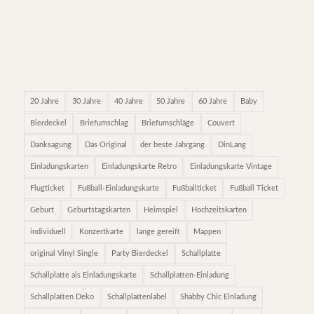
20 Jahre
30 Jahre
40 Jahre
50 Jahre
60 Jahre
Baby
Bierdeckel
Briefumschlag
Briefumschläge
Couvert
Danksagung
Das Original
der beste Jahrgang
DinLang
Einladungskarten
Einladungskarte Retro
Einladungskarte Vintage
Flugticket
Fußball-Einladungskarte
Fußballticket
Fußball Ticket
Geburt
Geburtstagskarten
Heimspiel
Hochzeitskarten
individuell
Konzertkarte
lange gereift
Mappen
original Vinyl Single
Party Bierdeckel
Schallplatte
Schallplatte als Einladungskarte
Schallplatten-Einladung
Schallplatten Deko
Schallplattenlabel
Shabby Chic Einladung