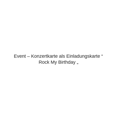
Event – Konzertkarte als Einladungskarte “
5.00
Rock My Birthday „