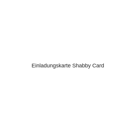
Einladungskarte Shabby Card
5.00