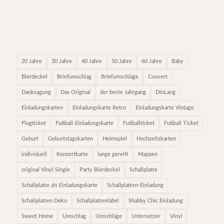
20 Jahre
30 Jahre
40 Jahre
50 Jahre
60 Jahre
Baby
Bierdeckel
Briefumschlag
Briefumschläge
Couvert
Danksagung
Das Original
der beste Jahrgang
DinLang
Einladungskarten
Einladungskarte Retro
Einladungskarte Vintage
Flugticket
Fußball-Einladungskarte
Fußballticket
Fußball Ticket
Geburt
Geburtstagskarten
Heimspiel
Hochzeitskarten
individuell
Konzertkarte
lange gereift
Mappen
original Vinyl Single
Party Bierdeckel
Schallplatte
Schallplatte als Einladungskarte
Schallplatten-Einladung
Schallplatten Deko
Schallplattenlabel
Shabby Chic Einladung
Sweet Home
Umschlag
Umschläge
Untersetzer
Vinyl