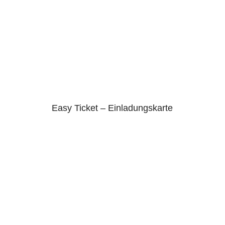
Easy Ticket – Einladungskarte
4.75