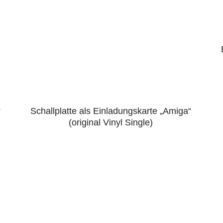
“
Schallplatte als Einladungskarte „Amiga“
4.86
(original Vinyl Single)