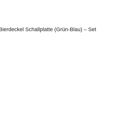
Bierdeckel Schallplatte (Grün-Blau) – Set
5.00