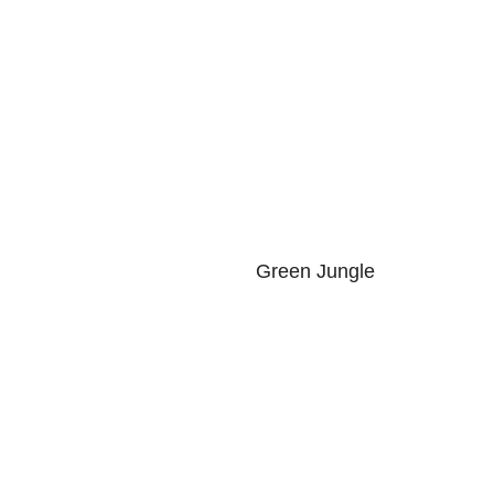
Green Jungle
5.00