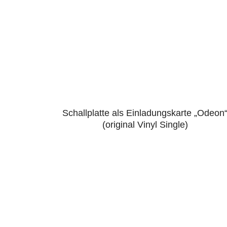
Schallplatte als Einladungskarte „Odeon
5.00
(original Vinyl Single)