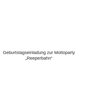
Geburtstagseinladung zur Mottoparty
5.00
„Reeperbahn“