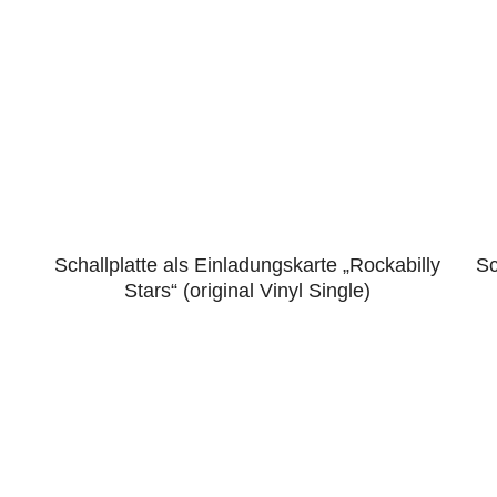
Schallplatte als Einladungskarte „Rockabilly
Sc
5.00
Stars“ (original Vinyl Single)