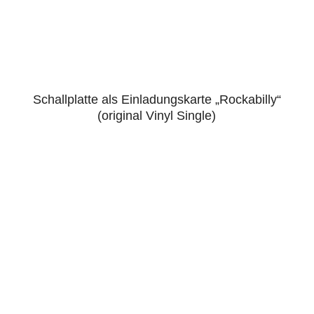
Schallplatte als Einladungskarte „Rockabilly“
4.88
(original Vinyl Single)