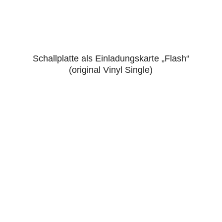
Schallplatte als Einladungskarte „Flash“
5.00
(original Vinyl Single)