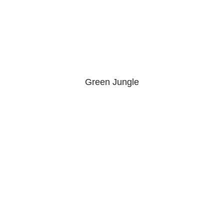
Green Jungle
5.00