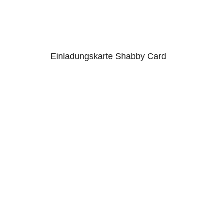
Einladungskarte Shabby Card
5.00