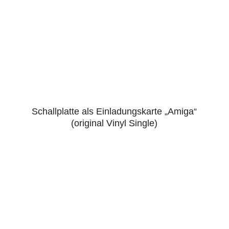
Schallplatte als Einladungskarte „Amiga“
4.86
(original Vinyl Single)