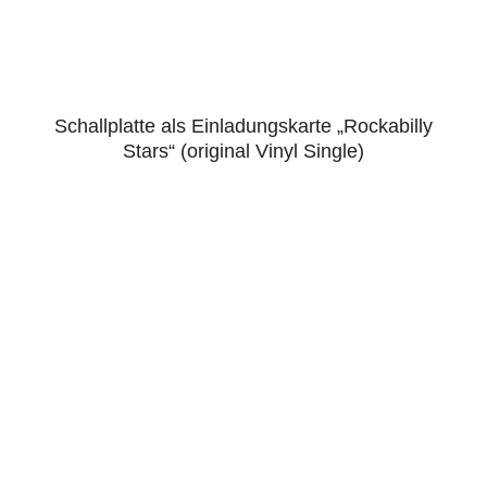
Schallplatte als Einladungskarte „Rockabilly
5.00
Stars“ (original Vinyl Single)