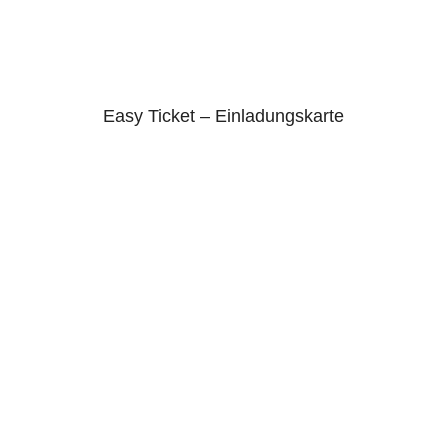
Easy Ticket – Einladungskarte
4.75