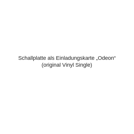
Schallplatte als Einladungskarte „Odeon“
5.00
(original Vinyl Single)