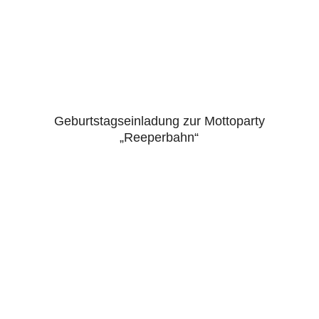
Geburtstagseinladung zur Mottoparty
5.00
„Reeperbahn“