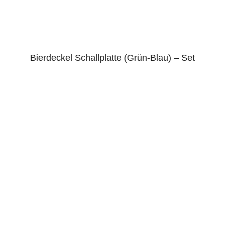
Bierdeckel Schallplatte (Grün-Blau) – Set
5.00