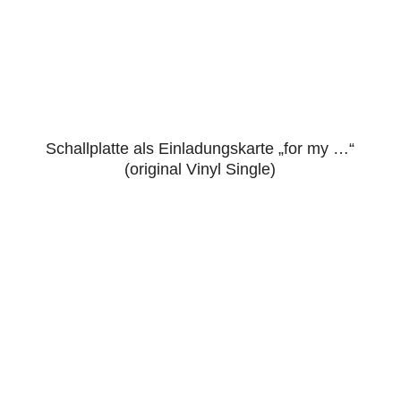
Schallplatte als Einladungskarte „for my …“
4.86
(original Vinyl Single)