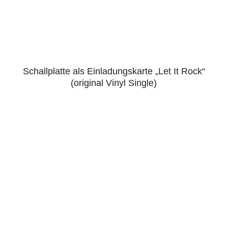
Schallplatte als Einladungskarte „Let It Rock“
5.00
(original Vinyl Single)