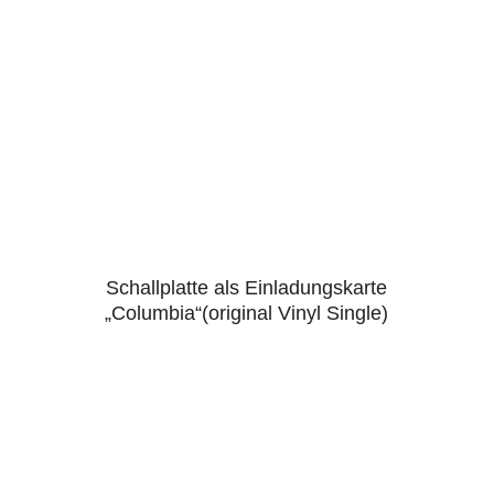
Schallplatte als Einladungskarte
4.96
„Columbia“(original Vinyl Single)