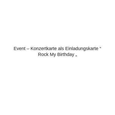
Event – Konzertkarte als Einladungskarte “
5.00
Rock My Birthday „