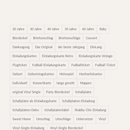
20 Jahre
30 Jahre
40 Jahre
50 Jahre
60 Jahre
Baby
Bierdeckel
Briefumschlag
Briefumschläge
Couvert
Danksagung
Das Original
der beste Jahrgang
DinLang
Einladungskarten
Einladungskarte Retro
Einladungskarte Vintage
Flugticket
Fußball-Einladungskarte
Fußballticket
Fußball Ticket
Geburt
Geburtstagskarten
Heimspiel
Hochzeitskarten
individuell
Konzertkarte
lange gereift
Mappen
original Vinyl Single
Party Bierdeckel
Schallplatte
Schallplatte als Einladungskarte
Schallplatten-Einladung
Schallplatten Deko
Schallplattenlabel
Shabby Chic Einladung
Sweet Home
Umschlag
Umschläge
Untersetzer
Vinyl
Vinyl-Single-Einladung
Vinyl-Single Bierdeckel