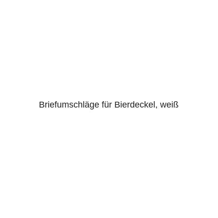
Briefumschläge für Bierdeckel, weiß
4.00