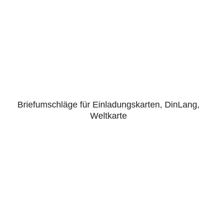
Briefumschläge für Einladungskarten, DinLang,
4.50
Weltkarte