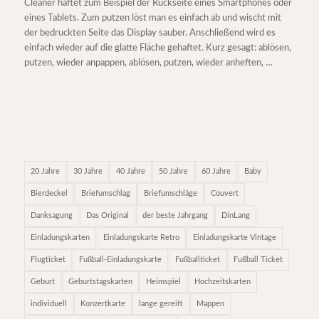
Cleaner haftet zum Beispiel der Rückseite eines Smartphones oder
eines Tablets. Zum putzen löst man es einfach ab und wischt mit
der bedruckten Seite das Display sauber. Anschließend wird es
einfach wieder auf die glatte Fläche gehaftet. Kurz gesagt: ablösen,
putzen, wieder anpappen, ablösen, putzen, wieder anheften, …
20 Jahre
30 Jahre
40 Jahre
50 Jahre
60 Jahre
Baby
Bierdeckel
Briefumschlag
Briefumschläge
Couvert
Danksagung
Das Original
der beste Jahrgang
DinLang
Einladungskarten
Einladungskarte Retro
Einladungskarte Vintage
Flugticket
Fußball-Einladungskarte
Fußballticket
Fußball Ticket
Geburt
Geburtstagskarten
Heimspiel
Hochzeitskarten
individuell
Konzertkarte
lange gereift
Mappen