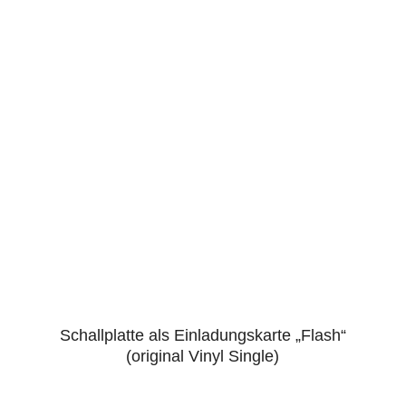
Schallplatte als Einladungskarte „Flash“
5.00
(original Vinyl Single)