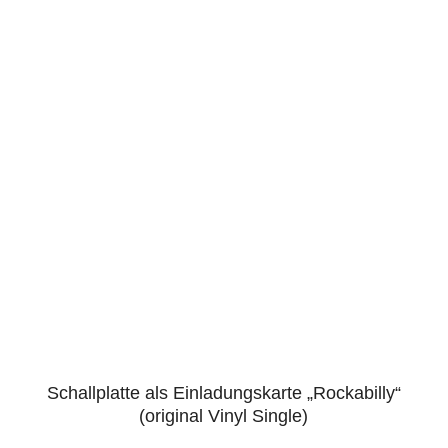
Schallplatte als Einladungskarte „Rockabilly“
4.88
(original Vinyl Single)