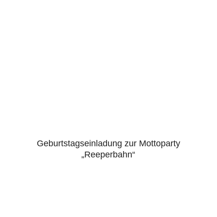
Geburtstagseinladung zur Mottoparty
5.00
„Reeperbahn“