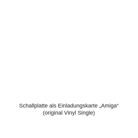
Schallplatte als Einladungskarte „Amiga“
4.86
(original Vinyl Single)