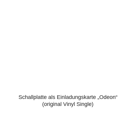
Schallplatte als Einladungskarte „Odeon“
5.00
(original Vinyl Single)