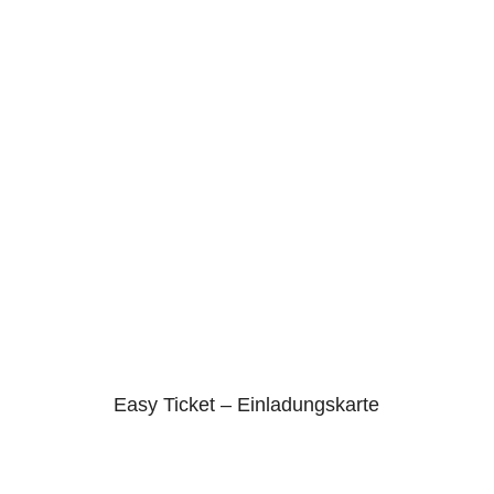
Easy Ticket – Einladungskarte
4.75