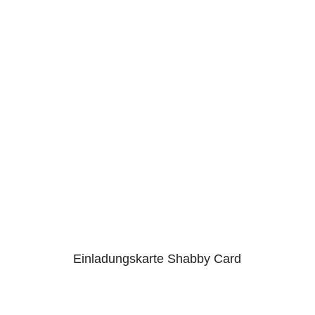
Einladungskarte Shabby Card
5.00