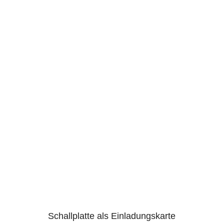
Schallplatte als Einladungskarte
4.96