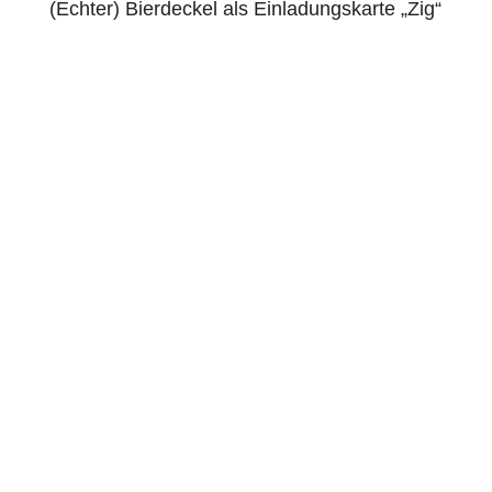
(Echter) Bierdeckel als Einladungskarte „Zig“
4.88