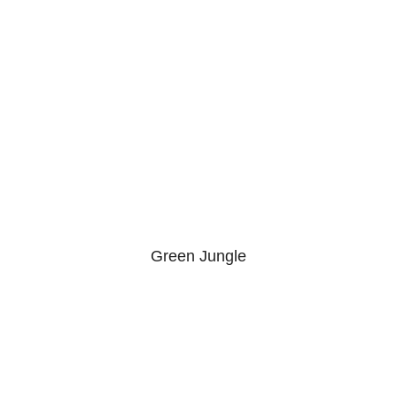
Green Jungle
5.00