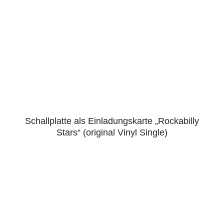
Schallplatte als Einladungskarte „Rockabilly
5.00
Stars“ (original Vinyl Single)