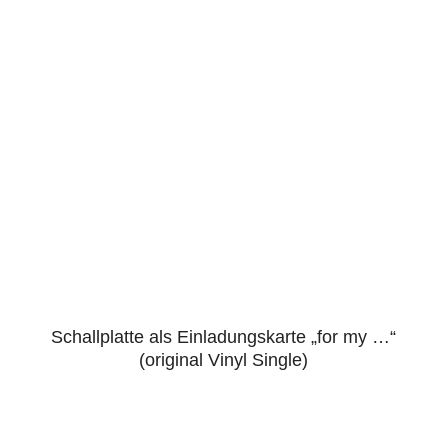
Schallplatte als Einladungskarte „for my …“
4.86
(original Vinyl Single)