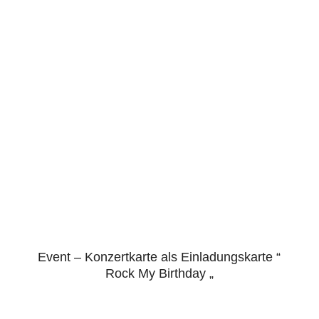
Event – Konzertkarte als Einladungskarte “
5.00
Rock My Birthday „