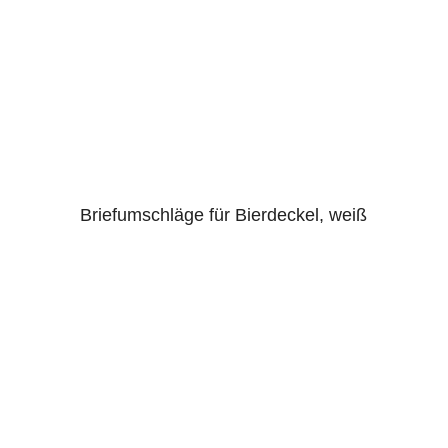
Briefumschläge für Bierdeckel, weiß
4.00