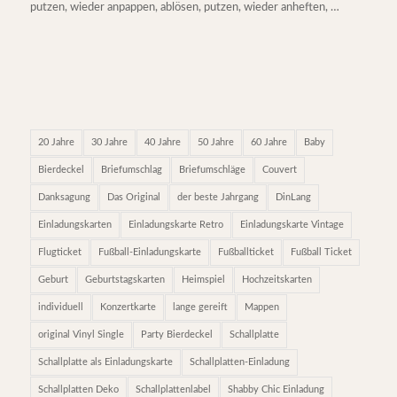
putzen, wieder anpappen, ablösen, putzen, wieder anheften, …
20 Jahre
30 Jahre
40 Jahre
50 Jahre
60 Jahre
Baby
Bierdeckel
Briefumschlag
Briefumschläge
Couvert
Danksagung
Das Original
der beste Jahrgang
DinLang
Einladungskarten
Einladungskarte Retro
Einladungskarte Vintage
Flugticket
Fußball-Einladungskarte
Fußballticket
Fußball Ticket
Geburt
Geburtstagskarten
Heimspiel
Hochzeitskarten
individuell
Konzertkarte
lange gereift
Mappen
original Vinyl Single
Party Bierdeckel
Schallplatte
Schallplatte als Einladungskarte
Schallplatten-Einladung
Schallplatten Deko
Schallplattenlabel
Shabby Chic Einladung