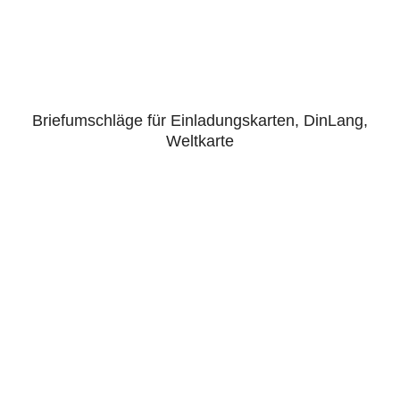
Briefumschläge für Einladungskarten, DinLang,
4.50
Weltkarte