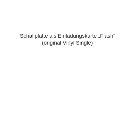
Schallplatte als Einladungskarte „Flash“
5.00
(original Vinyl Single)