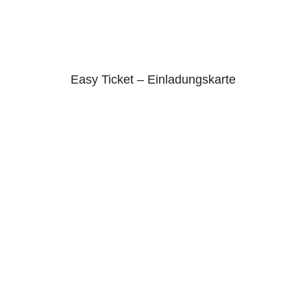
Easy Ticket – Einladungskarte
4.75