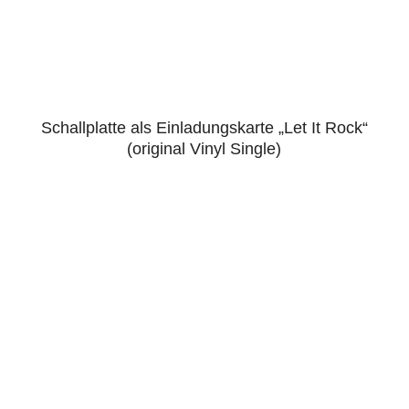
Schallplatte als Einladungskarte „Let It Rock“
5.00
(original Vinyl Single)