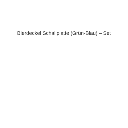
Bierdeckel Schallplatte (Grün-Blau) – Set
5.00