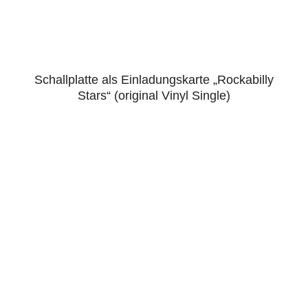
Schallplatte als Einladungskarte „Rockabilly
5.00
Stars“ (original Vinyl Single)