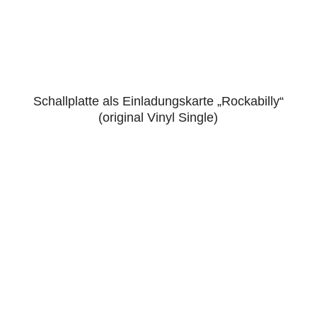
Schallplatte als Einladungskarte „Rockabilly“
4.88
(original Vinyl Single)