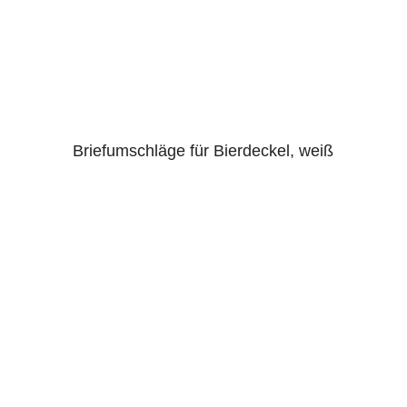
Briefumschläge für Bierdeckel, weiß
4.00