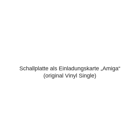
Schallplatte als Einladungskarte „Amiga“
4.86
(original Vinyl Single)