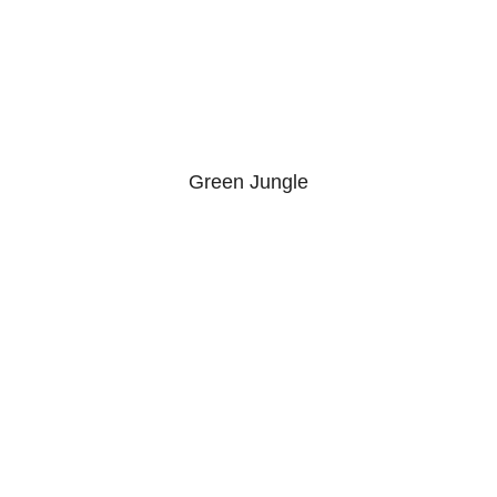
Green Jungle
5.00