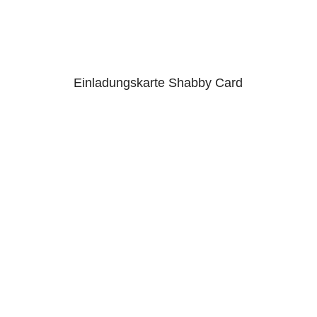
Einladungskarte Shabby Card
5.00