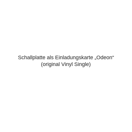
Schallplatte als Einladungskarte „Odeon“
5.00
(original Vinyl Single)