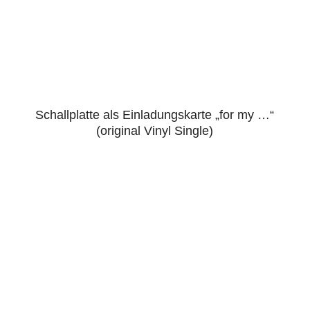
Schallplatte als Einladungskarte „for my …“
4.86
(original Vinyl Single)