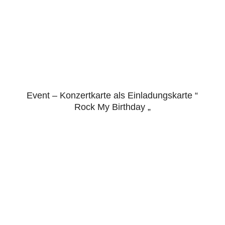
Event – Konzertkarte als Einladungskarte “
5.00
Rock My Birthday „