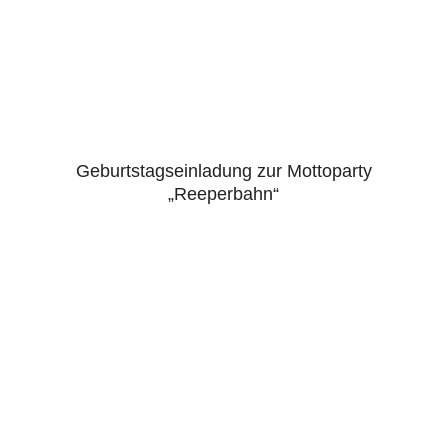
Geburtstagseinladung zur Mottoparty
5.00
„Reeperbahn“