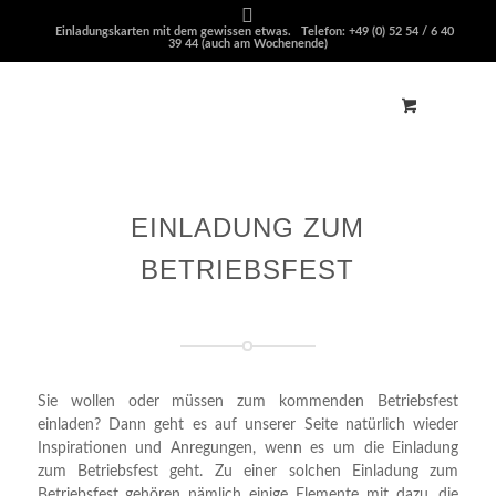
Einladungskarten mit dem gewissen etwas. Telefon: +49 (0) 52 54 / 6 40
39 44 (auch am Wochenende)
EINLADUNG ZUM
BETRIEBSFEST
Sie wollen oder müssen zum kommenden Betriebsfest
einladen? Dann geht es auf unserer Seite natürlich wieder
Inspirationen und Anregungen, wenn es um die Einladung
zum Betriebsfest geht. Zu einer solchen Einladung zum
Betriebsfest gehören nämlich einige Elemente mit dazu, die