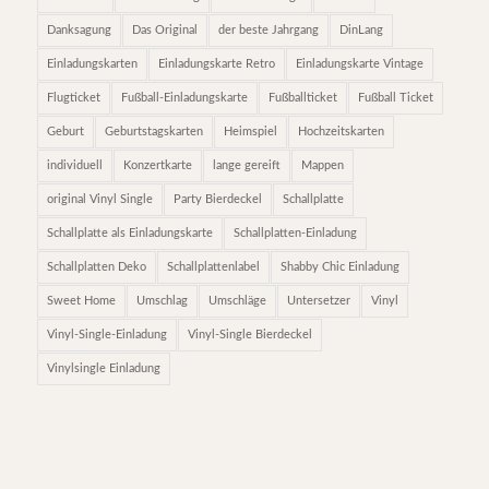
Danksagung
Das Original
der beste Jahrgang
DinLang
Einladungskarten
Einladungskarte Retro
Einladungskarte Vintage
Flugticket
Fußball-Einladungskarte
Fußballticket
Fußball Ticket
Geburt
Geburtstagskarten
Heimspiel
Hochzeitskarten
individuell
Konzertkarte
lange gereift
Mappen
original Vinyl Single
Party Bierdeckel
Schallplatte
Schallplatte als Einladungskarte
Schallplatten-Einladung
Schallplatten Deko
Schallplattenlabel
Shabby Chic Einladung
Sweet Home
Umschlag
Umschläge
Untersetzer
Vinyl
Vinyl-Single-Einladung
Vinyl-Single Bierdeckel
Vinylsingle Einladung