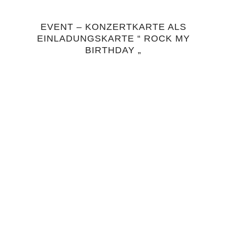
EVENT – KONZERTKARTE ALS
5.00
EINLADUNGSKARTE “ ROCK MY
BIRTHDAY „