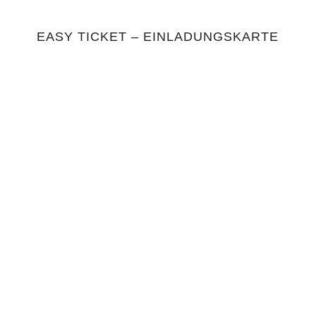
EASY TICKET – EINLADUNGSKARTE
4.75