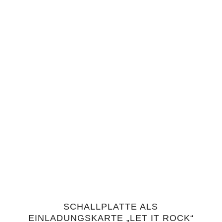
SCHALLPLATTE ALS
5.00
EINLADUNGSKARTE „LET IT ROCK“