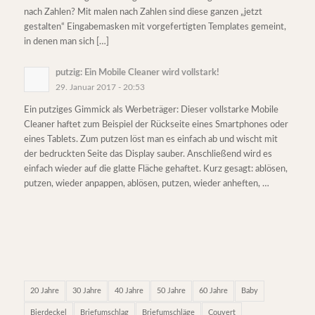
nach Zahlen? Mit malen nach Zahlen sind diese ganzen „jetzt
gestalten“ Eingabemasken mit vorgefertigten Templates gemeint,
in denen man sich […]
putzig: Ein Mobile Cleaner wird vollstark!
29. Januar 2017 - 20:53
Ein putziges Gimmick als Werbeträger: Dieser vollstarke Mobile
Cleaner haftet zum Beispiel der Rückseite eines Smartphones oder
eines Tablets. Zum putzen löst man es einfach ab und wischt mit
der bedruckten Seite das Display sauber. Anschließend wird es
einfach wieder auf die glatte Fläche gehaftet. Kurz gesagt: ablösen,
putzen, wieder anpappen, ablösen, putzen, wieder anheften, …
20 Jahre
30 Jahre
40 Jahre
50 Jahre
60 Jahre
Baby
Bierdeckel
Briefumschlag
Briefumschläge
Couvert