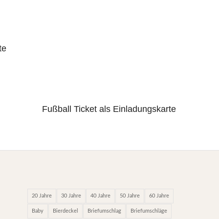
te
Fußball Ticket als Einladungskarte
5.00
20 Jahre
30 Jahre
40 Jahre
50 Jahre
60 Jahre
Baby
Bierdeckel
Briefumschlag
Briefumschläge