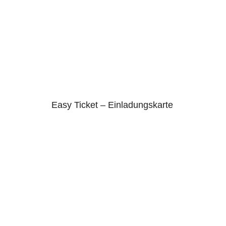
Easy Ticket – Einladungskarte
4.75