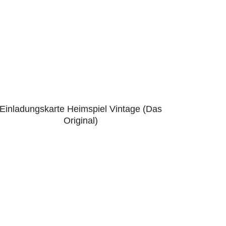
Einladungskarte Heimspiel Vintage (Das
4.91
Original)