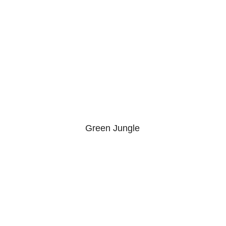
Green Jungle
5.00