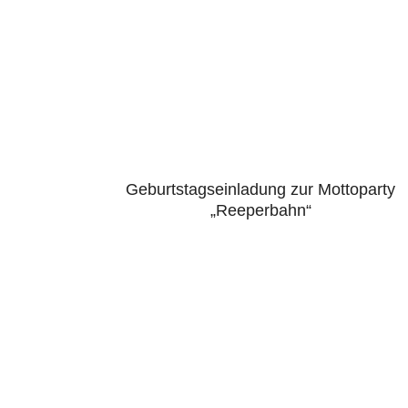
Geburtstagseinladung zur Mottoparty
5.00
„Reeperbahn“