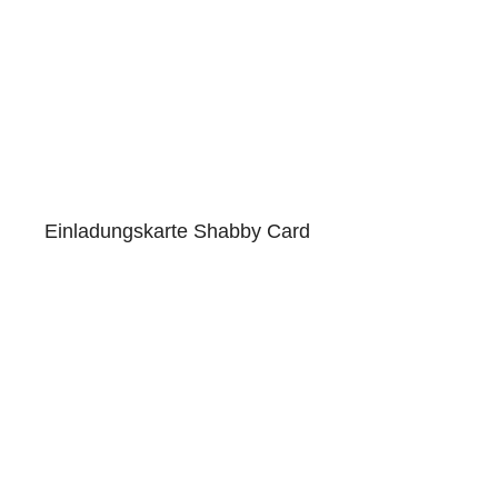
Einladungskarte Shabby Card
5.00