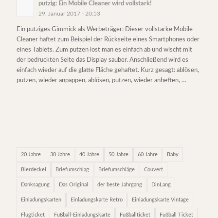
putzig: Ein Mobile Cleaner wird vollstark!
29. Januar 2017 - 20:53
Ein putziges Gimmick als Werbeträger: Dieser vollstarke Mobile
Cleaner haftet zum Beispiel der Rückseite eines Smartphones oder
eines Tablets. Zum putzen löst man es einfach ab und wischt mit
der bedruckten Seite das Display sauber. Anschließend wird es
einfach wieder auf die glatte Fläche gehaftet. Kurz gesagt: ablösen,
putzen, wieder anpappen, ablösen, putzen, wieder anheften, …
20 Jahre
30 Jahre
40 Jahre
50 Jahre
60 Jahre
Baby
Bierdeckel
Briefumschlag
Briefumschläge
Couvert
Danksagung
Das Original
der beste Jahrgang
DinLang
Einladungskarten
Einladungskarte Retro
Einladungskarte Vintage
Flugticket
Fußball-Einladungskarte
Fußballticket
Fußball Ticket