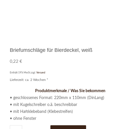
Briefumschläge für Bierdeckel, weiß
0,22
€
Enthält 19% MwSt.
zzgl.
Versand
Lieferzeit: ca. 2 Wochen *
Produktmerkmale / Was Sie bekommen
Bewertet
• geschlossenes Format: 220mm x 110mm (DinLang)
mit
4.00
• mit Kugelschreiber o.ä. beschreibbar
von 5,
• mit Haftklebeband (Klebestreifen)
basierend
• ohne Fenster
auf