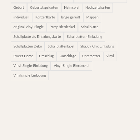
Geburt
Geburtstagskarten
Heimspiel
Hochzeitskarten
individuell
Konzertkarte
lange gereift
Mappen
original Vinyl Single
Party Bierdeckel
Schallplatte
Schallplatte als Einladungskarte
Schallplatten-Einladung
Schallplatten Deko
Schallplattenlabel
Shabby Chic Einladung
Sweet Home
Umschlag
Umschläge
Untersetzer
Vinyl
Vinyl-Single-Einladung
Vinyl-Single Bierdeckel
Vinylsingle Einladung