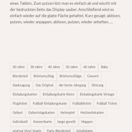
eines Tablets. Zum putzen löst man es einfach ab und wischt mit
der bedruckten Seite das Display sauber. Anschließend wird es
einfach wieder auf die glatte Fläche gehaftet. Kurz gesagt: ablösen,
putzen, wieder anpappen, ablösen, putzen, wieder anheften, …
20 Jahre
30 Jahre
40 Jahre
50 Jahre
60 Jahre
Baby
Bierdeckel
Briefumschlag
Briefumschläge
Couvert
Danksagung
Das Original
der beste Jahrgang
DinLang
Einladungskarten
Einladungskarte Retro
Einladungskarte Vintage
Flugticket
Fußball-Einladungskarte
Fußballticket
Fußball Ticket
Geburt
Geburtstagskarten
Heimspiel
Hochzeitskarten
individuell
Konzertkarte
lange gereift
Mappen
original Vinyl Single
Party Bierdeckel
Schallplatte