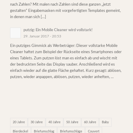
nach Zahlen? Mit malen nach Zahlen sind diese ganzen „jetzt
gestalten“ Eingabemasken mit vorgefertigten Templates gemeint,
in denen man sich […]
putzig: Ein Mobile Cleaner wird vollstark!
29. Januar 2017 - 20:53
Ein putziges Gimmick als Werbeträger: Dieser vollstarke Mobile
Cleaner haftet zum Beispiel der Rückseite eines Smartphones oder
eines Tablets. Zum putzen löst man es einfach ab und wischt mit
der bedruckten Seite das Display sauber. Anschließend wird es
einfach wieder auf die glatte Fläche gehaftet. Kurz gesagt: ablösen,
putzen, wieder anpappen, ablösen, putzen, wieder anheften, …
20 Jahre
30 Jahre
40 Jahre
50 Jahre
60 Jahre
Baby
Bierdeckel
Briefumschlag
Briefumschläge
Couvert