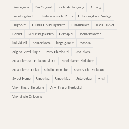
Danksagung
Das Original
der beste Jahrgang
DinLang
Einladungskarten
Einladungskarte Retro
Einladungskarte Vintage
Flugticket
Fußball-Einladungskarte
Fußballticket
Fußball Ticket
Geburt
Geburtstagskarten
Heimspiel
Hochzeitskarten
individuell
Konzertkarte
lange gereift
Mappen
original Vinyl Single
Party Bierdeckel
Schallplatte
Schallplatte als Einladungskarte
Schallplatten-Einladung
Schallplatten Deko
Schallplattenlabel
Shabby Chic Einladung
Sweet Home
Umschlag
Umschläge
Untersetzer
Vinyl
Vinyl-Single-Einladung
Vinyl-Single Bierdeckel
Vinylsingle Einladung