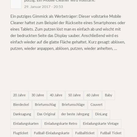
putzig: Ein Mobile Cleaner wird vollstark!
29. Januar 2017 - 20:53
Ein putziges Gimmick als Werbeträger: Dieser vollstarke Mobile
Cleaner haftet zum Beispiel der Rückseite eines Smartphones oder
eines Tablets. Zum putzen löst man es einfach ab und wischt mit
der bedruckten Seite das Display sauber. Anschließend wird es
einfach wieder auf die glatte Fläche gehaftet. Kurz gesagt: ablösen,
putzen, wieder anpappen, ablösen, putzen, wieder anheften, …
20 Jahre
30 Jahre
40 Jahre
50 Jahre
60 Jahre
Baby
Bierdeckel
Briefumschlag
Briefumschläge
Couvert
Danksagung
Das Original
der beste Jahrgang
DinLang
Einladungskarten
Einladungskarte Retro
Einladungskarte Vintage
Flugticket
Fußball-Einladungskarte
Fußballticket
Fußball Ticket