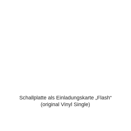
Schallplatte als Einladungskarte „Flash“
5.00
(original Vinyl Single)