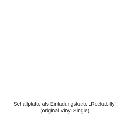
Schallplatte als Einladungskarte „Rockabilly“
4.88
(original Vinyl Single)