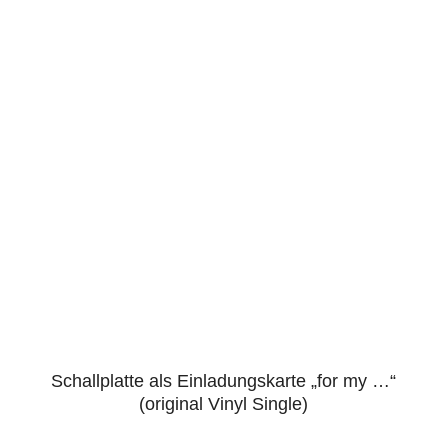
Schallplatte als Einladungskarte „for my …“
4.86
(original Vinyl Single)