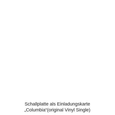
Schallplatte als Einladungskarte
4.96
„Columbia“(original Vinyl Single)