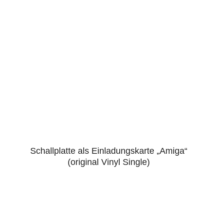
Schallplatte als Einladungskarte „Amiga“
4.86
(original Vinyl Single)