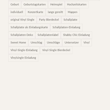
Geburt
Geburtstagskarten
Heimspiel
Hochzeitskarten
individuell
Konzertkarte
lange gereift
Mappen
original Vinyl Single
Party Bierdeckel
Schallplatte
Schallplatte als Einladungskarte
Schallplatten-Einladung
Schallplatten Deko
Schallplattenlabel
Shabby Chic Einladung
Sweet Home
Umschlag
Umschläge
Untersetzer
Vinyl
Vinyl-Single-Einladung
Vinyl-Single Bierdeckel
Vinylsingle Einladung