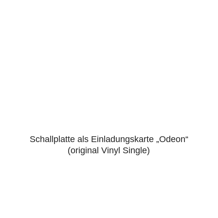
Schallplatte als Einladungskarte „Odeon“
5.00
(original Vinyl Single)