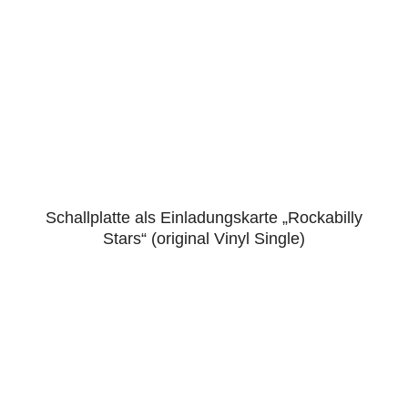
Schallplatte als Einladungskarte „Rockabilly
5.00
Stars“ (original Vinyl Single)