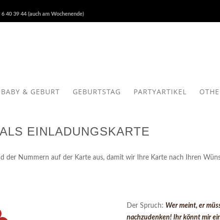
 6 40 39 44 (auch am Wochenende)
BABY & GEBURT
GEBURTSTAG
PARTYARTIKEL
OTHE
 ALS EINLADUNGSKARTE
end der Nummern auf der Karte aus, damit wir Ihre Karte nach Ihren Wün
Der Spruch:
Wer meint, er müss
nachzudenken! Ihr könnt mir ei