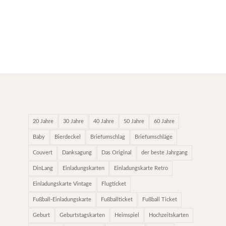
20 Jahre
30 Jahre
40 Jahre
50 Jahre
60 Jahre
Baby
Bierdeckel
Briefumschlag
Briefumschläge
Couvert
Danksagung
Das Original
der beste Jahrgang
DinLang
Einladungskarten
Einladungskarte Retro
Einladungskarte Vintage
Flugticket
Fußball-Einladungskarte
Fußballticket
Fußball Ticket
Geburt
Geburtstagskarten
Heimspiel
Hochzeitskarten