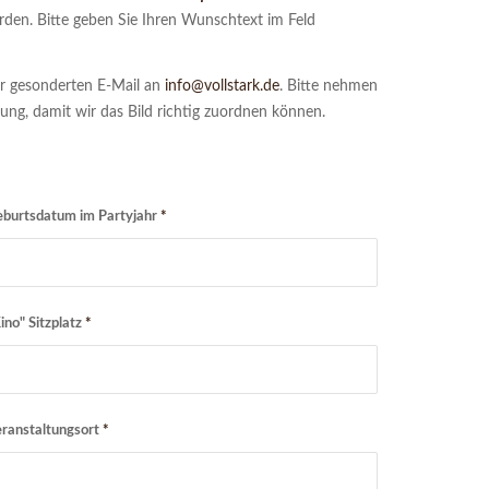
rden. Bitte geben Sie Ihren Wunschtext im Feld
ner gesonderten E-Mail an
info@vollstark.de
. Bitte nehmen
lung, damit wir das Bild richtig zuordnen können.
eburtsdatum im Partyjahr
*
Kino" Sitzplatz
*
eranstaltungsort
*