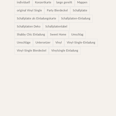
individuell
Konzertkarte
lange gereift
Mappen
original Vinyl Single
Party Bierdeckel
Schallplatte
Schallplatte als Einladungskarte
Schallplatten-Einladung
Schallplatten Deko
Schallplattenlabel
Shabby Chic Einladung
Sweet Home
Umschlag
Umschläge
Untersetzer
Vinyl
Vinyl-Single-Einladung
Vinyl-Single Bierdeckel
Vinylsingle Einladung