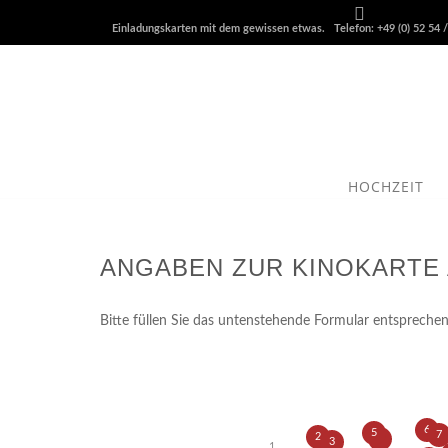
Einladungskarten mit dem gewissen etwas. Telefon: +49 (0) 52 54 /
HOCHZEIT
ANGABEN ZUR KINOKARTE
Bitte füllen Sie das untenstehende Formular entsprech
6
5
7
2
4
3
1